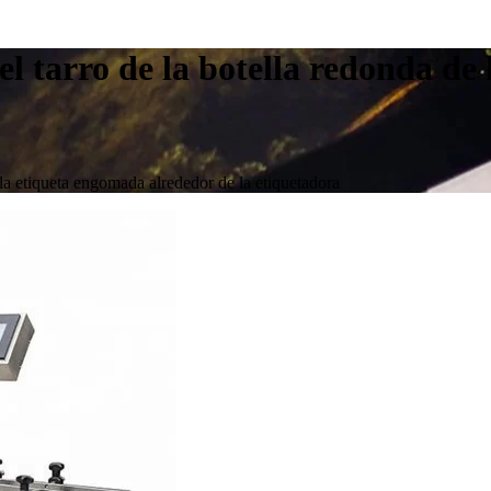
el tarro de la botella redonda de
 la etiqueta engomada alrededor de la etiquetadora