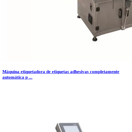
Máquina etiquetadora de etiquetas adhesivas completamente
automática p ...