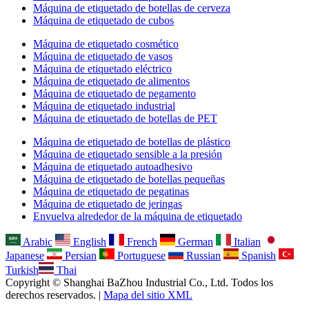
Máquina de etiquetado de botellas de cerveza
Máquina de etiquetado de cubos
Máquina de etiquetado cosmético
Máquina de etiquetado de vasos
Máquina de etiquetado eléctrico
Máquina de etiquetado de alimentos
Máquina de etiquetado de pegamento
Máquina de etiquetado industrial
Máquina de etiquetado de botellas de PET
Máquina de etiquetado de botellas de plástico
Máquina de etiquetado sensible a la presión
Máquina de etiquetado autoadhesivo
Máquina de etiquetado de botellas pequeñas
Máquina de etiquetado de pegatinas
Máquina de etiquetado de jeringas
Envuelva alrededor de la máquina de etiquetado
Arabic
English
French
German
Italian
Japanese
Persian
Portuguese
Russian
Spanish
Turkish
Thai
Copyright © Shanghai BaZhou Industrial Co., Ltd. Todos los
derechos reservados. |
Mapa del sitio XML