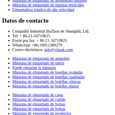
Máquina de etiquetado de pegamento húmedo
Máquina de etiquetado de mangas retráctiles
Etiquetadora rotativa de alta velocidad
Datos de contacto
Compañía Industrial BaZhou de Shanghái, Ltd.
Tel: + 86-21-34710825
Envíe por fax: + 86-21-34710825
WhatsApp: +86-18912389279
Correo electrónico:
info@vkpak.com
Máquina de etiquetado de ampollas
Máquina de etiquetado de tarros
Puede etiquetar la máquina
Máquina de etiquetado de botellas ovaladas
Máquina de etiquetado de botellas cuadradas
Máquina de etiquetado de botellas cónicas
Máquina de etiquetado de botellas planas
Máquina de etiquetado de cajas
Máquina de etiquetado de cartón
Máquina de etiquetado de bolsas
Máquina de etiquetado de bolsas
Máquina de etiquetado de productos