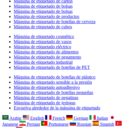
Máquina de etiquetado de cartón
Máquina de etiquetado de bolsas
Máquina de etiquetado de bolsas
Máquina de etiquetado de productos
Máquina de etiquetado de botellas de cerveza
Máquina de etiquetado de cubos
Máquina de etiquetado cosmético
Máquina de etiquetado de vasos
Máquina de etiquetado eléctrico
Máquina de etiquetado de alimentos
Máquina de etiquetado de pegamento
Máquina de etiquetado industrial
Máquina de etiquetado de botellas de PET
Máquina de etiquetado de botellas de plástico
Máquina de etiquetado sensible a la presión
Máquina de etiquetado autoadhesivo
Máquina de etiquetado de botellas pequeñas
Máquina de etiquetado de pegatinas
Máquina de etiquetado de jeringas
Envuelva alrededor de la máquina de etiquetado
Arabic
English
French
German
Italian
Japanese
Persian
Portuguese
Russian
Spanish