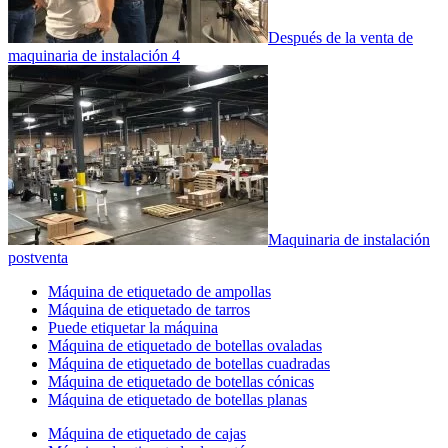
Después de la venta de
maquinaria de instalación 4
Maquinaria de instalación
postventa
Máquina de etiquetado de ampollas
Máquina de etiquetado de tarros
Puede etiquetar la máquina
Máquina de etiquetado de botellas ovaladas
Máquina de etiquetado de botellas cuadradas
Máquina de etiquetado de botellas cónicas
Máquina de etiquetado de botellas planas
Máquina de etiquetado de cajas