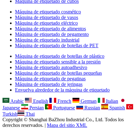
Máquina de etiquetado de cubos
Máquina de etiquetado cosmético
Máquina de etiquetado de vasos
Máquina de etiquetado eléctrico
Máquina de etiquetado de alimentos
Máquina de etiquetado de pegamento
Máquina de etiquetado industrial
Máquina de etiquetado de botellas de PET
Máquina de etiquetado de botellas de plástico
Máquina de etiquetado sensible a la presión
Máquina de etiquetado autoadhesivo
Máquina de etiquetado de botellas pequeñas
Máquina de etiquetado de pegatinas
Máquina de etiquetado de jeringas
Envuelva alrededor de la máquina de etiquetado
Arabic
English
French
German
Italian
Japanese
Persian
Portuguese
Russian
Spanish
Turkish
Thai
Copyright © Shanghai BaZhou Industrial Co., Ltd. Todos los
derechos reservados. |
Mapa del sitio XML