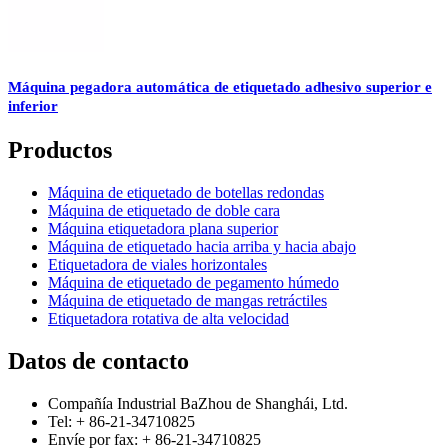
Máquina pegadora automática de etiquetado adhesivo superior e
inferior
Productos
Máquina de etiquetado de botellas redondas
Máquina de etiquetado de doble cara
Máquina etiquetadora plana superior
Máquina de etiquetado hacia arriba y hacia abajo
Etiquetadora de viales horizontales
Máquina de etiquetado de pegamento húmedo
Máquina de etiquetado de mangas retráctiles
Etiquetadora rotativa de alta velocidad
Datos de contacto
Compañía Industrial BaZhou de Shanghái, Ltd.
Tel: + 86-21-34710825
Envíe por fax: + 86-21-34710825