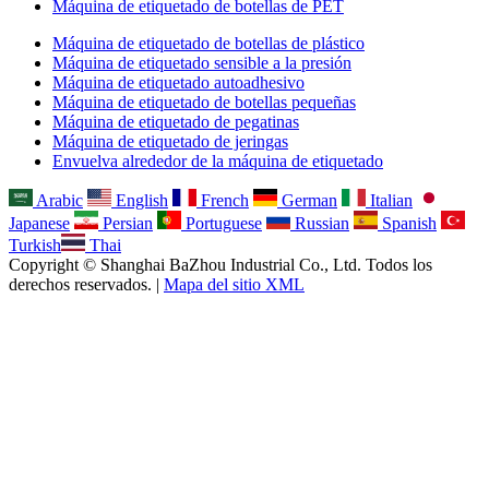
Máquina de etiquetado de botellas de PET
Máquina de etiquetado de botellas de plástico
Máquina de etiquetado sensible a la presión
Máquina de etiquetado autoadhesivo
Máquina de etiquetado de botellas pequeñas
Máquina de etiquetado de pegatinas
Máquina de etiquetado de jeringas
Envuelva alrededor de la máquina de etiquetado
Arabic
English
French
German
Italian
Japanese
Persian
Portuguese
Russian
Spanish
Turkish
Thai
Copyright © Shanghai BaZhou Industrial Co., Ltd. Todos los
derechos reservados. |
Mapa del sitio XML