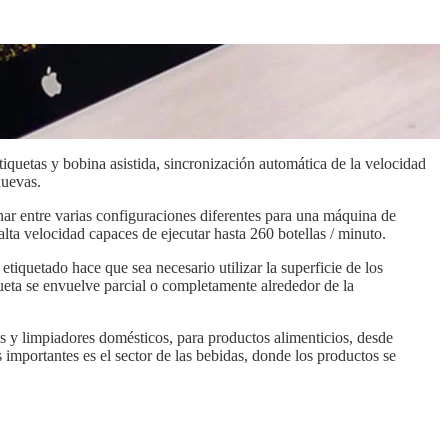
iquetas y bobina asistida, sincronización automática de la velocidad
nuevas.
ar entre varias configuraciones diferentes para una máquina de
ta velocidad capaces de ejecutar hasta 260 botellas / minuto.
tiquetado hace que sea necesario utilizar la superficie de los
iqueta se envuelve parcial o completamente alrededor de la
es y limpiadores domésticos, para productos alimenticios, desde
mportantes es el sector de las bebidas, donde los productos se
licación, los sistemas pueden funcionar sincronizados con la rueda
no pueden sostenerse por sí mismos, como los cartuchos.