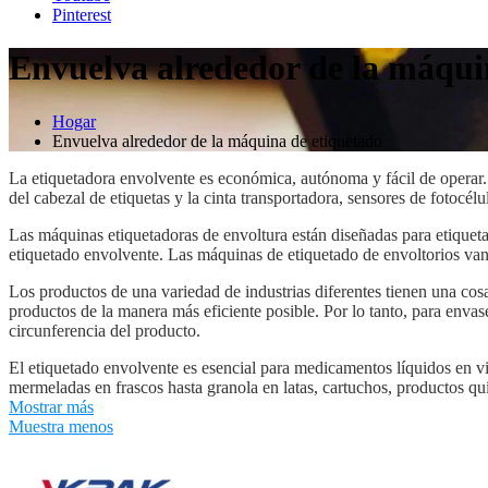
Pinterest
Envuelva alrededor de la máqui
Hogar
Envuelva alrededor de la máquina de etiquetado
La etiquetadora envolvente es económica, autónoma y fácil de operar. 
del cabezal de etiquetas y la cinta transportadora, sensores de fotocél
Las máquinas etiquetadoras de envoltura están diseñadas para etiquet
etiquetado envolvente. Las máquinas de etiquetado de envoltorios van 
Los productos de una variedad de industrias diferentes tienen una cosa
productos de la manera más eficiente posible. Por lo tanto, para envase
circunferencia del producto.
El etiquetado envolvente es esencial para medicamentos líquidos en via
mermeladas en frascos hasta granola en latas, cartuchos, productos q
etiquetan frecuentemente en grandes cantidades en máquinas rotativas
Mostrar más
Muestra menos
VKPAK ofrece una amplia gama de aplicadores especiales para sistemas
de estrella o no sincronizados con una cinta de aplicación. Incluso h