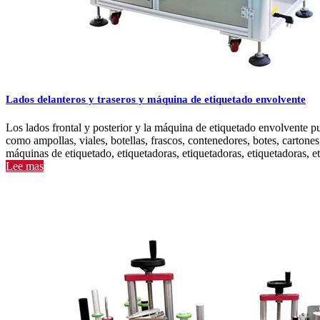
colocación de las etiquetas (sesgo) que pueden surgir debido a produ
más difíciles. En algunos casos, puede ser necesario utilizar el méto
un módulo opcional de tres rollos para optimizar las capacidades del s
Sistemas de etiquetado envolvente horizontal
Máquinas de etiquetado de envoltura horizontal (
máquina de etiquetad
Lados delanteros y traseros y máquina de etiquetado envolvente
colocar productos de menor diámetro de lado y aplicar etiquetas alrede
cilíndricos de plástico o vidrio de pequeño diámetro. Los sistemas 
cargadores de alimentación y descarga
Los lados frontal y posterior y la máquina de etiquetado envolvente pu
como ampollas, viales, botellas, frascos, contenedores, botes, carton
máquinas de etiquetado, etiquetadoras, etiquetadoras, etiquetadoras, et
Lee mas