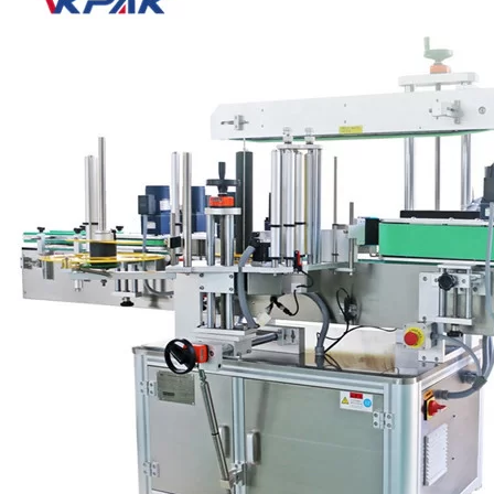
Factores importantes para el etiquetado envolvente
Dispensación precisa: no debe haber desalineación en espiral, in
Rendimiento del sistema que se adapta a la aplicación: para m
Opciones atractivas: a menudo también es necesario alinear las 
adicional.
VKPAK fabrica varios tipos de etiquetadoras envolventes sensibles a 
Etiquetadoras envolventes de tres rollos
Los sistemas de etiquetado de tres rollos (máquina etiquetadora de po
sistema de transporte. Las etiquetadoras de tres rollos envolventes ofr
etiquetado frontal y posterior de productos redondos con etiquetas alt
El módulo de envoltura de tres rollos atrapa el producto y lo hace gira
precisión de la colocación de etiquetas en comparación con las etique
perfecto.
Etiquetadora de envoltura accionada por correa V
Etiquetadoras envolventes accionadas por correa (
Máquina de etiqueta
correa giratoria y una almohadilla de presión en la que continúa avanz
alrededor del cilindro. La ventaja de las etiquetadoras de envoltura 