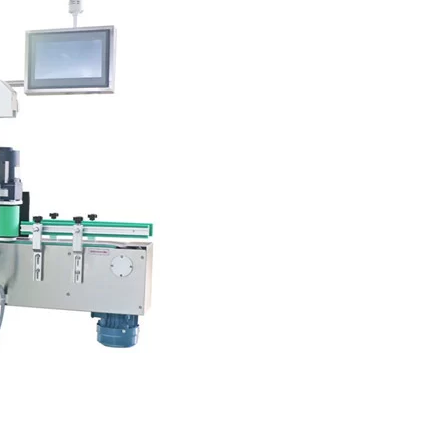
cluso con etiquetas relativamente largas.
uchos productos de consumo de gran volumen o productos de formato peq
etiquetas, por ejemplo, para hacer coincidir visualmente la posición de 
la presión que cubren muchas categorías diferentes de contenedores red
sicionamiento) son las etiquetadoras más versátiles para productos red
ecen una mayor precisión en la colocación de etiquetas y la capacidad de 
ernas en el rollo de suministro de etiquetas también es una de las carac
r contra un rodillo estabilizando así el producto durante el proceso de 
tadoras tradicionales accionadas por correa y ofrece mucha más versatil
KPAK
do de botellas redondas
) son el método más tradicional para aplicar et
ando mientras gira. Al comienzo de la rotación, se dispensa una etiqueta
accionadas por correa es el rendimiento del producto debido al movimient