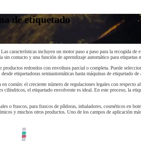
na de etiquetado
Las características incluyen un motor paso a paso para la recogida de et
ula sin contacto y una función de aprendizaje automático para etiquetas 
ar productos redondos con envoltura parcial o completa. Puede seleccion
desde etiquetadoras semiautomáticas hasta máquinas de etiquetado de al
 en común: el creciente número de regulaciones legales con respecto al e
s cilíndricos, el etiquetado envolvente es ideal. En este proceso, la et
les o frascos, para frascos de píldoras, inhaladores, cosméticos en bot
uímicos y muchos otros productos. Uno de los campos de aplicación más i
.
 rotativos y sistemas de etiquetado envolventes. Dependiendo de la ap
emos desarrollado una solución para productos cilíndricos grandes que 