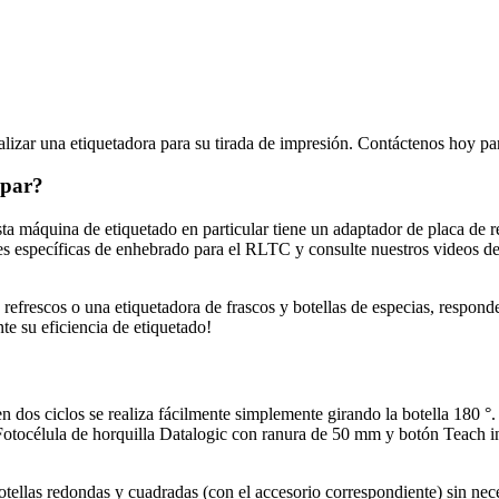
alizar una etiquetadora para su tirada de impresión. Contáctenos hoy p
mpar?
Esta máquina de etiquetado en particular tiene un adaptador de placa de
s específicas de enhebrado para el RLTC y consulte nuestros videos de
 refrescos o una etiquetadora de frascos y botellas de especias, respo
te su eficiencia de etiquetado!
 en dos ciclos se realiza fácilmente simplemente girando la botella 180
 Fotocélula de horquilla Datalogic con ranura de 50 mm y botón Teach i
otellas redondas y cuadradas (con el accesorio correspondiente) sin nec