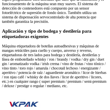
funcionamiento de la máquina sean muy suaves. El sistema de
detección de contenedores está compuesto por un sensor
fotoeléctrico de supresión de fondo único. También utiliza un
sistema de dispensación servocontrolado de alta potencia que
también garantiza la precisión.
Aplicación y tipo de bodega y destilería para
etiquetadoras exigentes
Máquina etiquetadora de botellas autoadhesivas y máquinas de
mangas retráctiles para cuello y cuerpo, anverso y reverso,
etiquetadoras de tres lados para bodega y destilería, destilerías y
línea de embotellado whisky / ron / brandy / vodka / dry gin / duet
gin / aromatizado vodka / irish crema / vino de frutas / vino tónico /
vino tinto / toro rojo / amarula / chocotail lechoso / energizante /
aperitivo / potencia de raíz / aguardiente aromático / licor de hierbas
/ ron njau café / whisky de dos llaves / licor de aperitivo / licores,
etc.) en cualquier rango ( super premium / premium / semi-premium
/ deluxe / prestige o regular / mediano, etc.