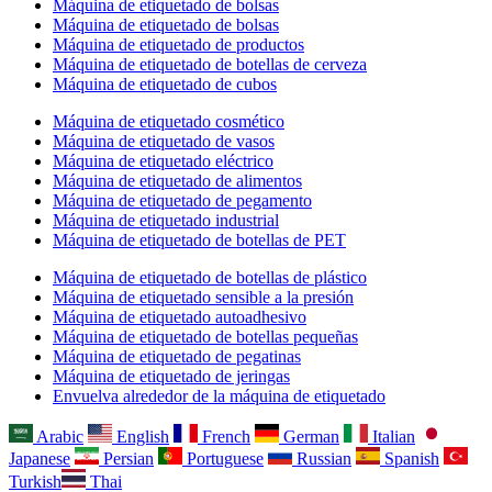
Máquina de etiquetado de bolsas
Máquina de etiquetado de bolsas
Máquina de etiquetado de productos
Máquina de etiquetado de botellas de cerveza
Máquina de etiquetado de cubos
Máquina de etiquetado cosmético
Máquina de etiquetado de vasos
Máquina de etiquetado eléctrico
Máquina de etiquetado de alimentos
Máquina de etiquetado de pegamento
Máquina de etiquetado industrial
Máquina de etiquetado de botellas de PET
Máquina de etiquetado de botellas de plástico
Máquina de etiquetado sensible a la presión
Máquina de etiquetado autoadhesivo
Máquina de etiquetado de botellas pequeñas
Máquina de etiquetado de pegatinas
Máquina de etiquetado de jeringas
Envuelva alrededor de la máquina de etiquetado
Arabic
English
French
German
Italian
Japanese
Persian
Portuguese
Russian
Spanish
Turkish
Thai