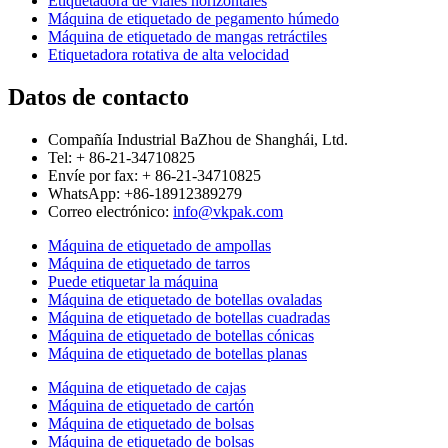
Etiquetadora de viales horizontales
Máquina de etiquetado de pegamento húmedo
Máquina de etiquetado de mangas retráctiles
Etiquetadora rotativa de alta velocidad
Datos de contacto
Compañía Industrial BaZhou de Shanghái, Ltd.
Tel: + 86-21-34710825
Envíe por fax: + 86-21-34710825
WhatsApp: +86-18912389279
Correo electrónico:
info@vkpak.com
Máquina de etiquetado de ampollas
Máquina de etiquetado de tarros
Puede etiquetar la máquina
Máquina de etiquetado de botellas ovaladas
Máquina de etiquetado de botellas cuadradas
Máquina de etiquetado de botellas cónicas
Máquina de etiquetado de botellas planas
Máquina de etiquetado de cajas
Máquina de etiquetado de cartón
Máquina de etiquetado de bolsas
Máquina de etiquetado de bolsas