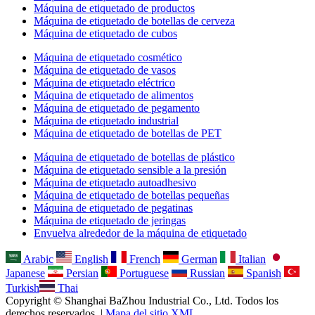
Máquina de etiquetado de productos
Máquina de etiquetado de botellas de cerveza
Máquina de etiquetado de cubos
Máquina de etiquetado cosmético
Máquina de etiquetado de vasos
Máquina de etiquetado eléctrico
Máquina de etiquetado de alimentos
Máquina de etiquetado de pegamento
Máquina de etiquetado industrial
Máquina de etiquetado de botellas de PET
Máquina de etiquetado de botellas de plástico
Máquina de etiquetado sensible a la presión
Máquina de etiquetado autoadhesivo
Máquina de etiquetado de botellas pequeñas
Máquina de etiquetado de pegatinas
Máquina de etiquetado de jeringas
Envuelva alrededor de la máquina de etiquetado
Arabic
English
French
German
Italian
Japanese
Persian
Portuguese
Russian
Spanish
Turkish
Thai
Copyright © Shanghai BaZhou Industrial Co., Ltd. Todos los
derechos reservados. |
Mapa del sitio XML