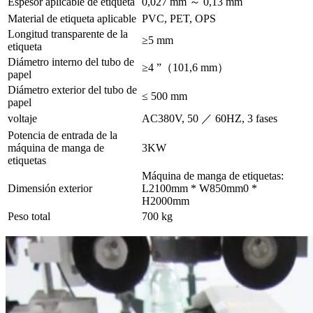
Espesor aplicable de etiqueta
0,027 mm ～ 0,13 mm
Material de etiqueta aplicable
PVC, PET, OPS
Longitud transparente de la
≥5 mm
etiqueta
Diámetro interno del tubo de
≥4 ”（101,6 mm）
papel
Diámetro exterior del tubo de
≤ 500 mm
papel
voltaje
AC380V, 50 ／ 60HZ, 3 fases
Potencia de entrada de la
máquina de manga de
3KW
etiquetas
Máquina de manga de etiquetas:
Dimensión exterior
L2100mm * W850mm0 *
H2000mm
Peso total
700 kg