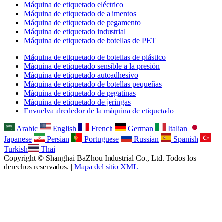
Máquina de etiquetado eléctrico
Máquina de etiquetado de alimentos
Máquina de etiquetado de pegamento
Máquina de etiquetado industrial
Máquina de etiquetado de botellas de PET
Máquina de etiquetado de botellas de plástico
Máquina de etiquetado sensible a la presión
Máquina de etiquetado autoadhesivo
Máquina de etiquetado de botellas pequeñas
Máquina de etiquetado de pegatinas
Máquina de etiquetado de jeringas
Envuelva alrededor de la máquina de etiquetado
Arabic
English
French
German
Italian
Japanese
Persian
Portuguese
Russian
Spanish
Turkish
Thai
Copyright © Shanghai BaZhou Industrial Co., Ltd. Todos los
derechos reservados. |
Mapa del sitio XML