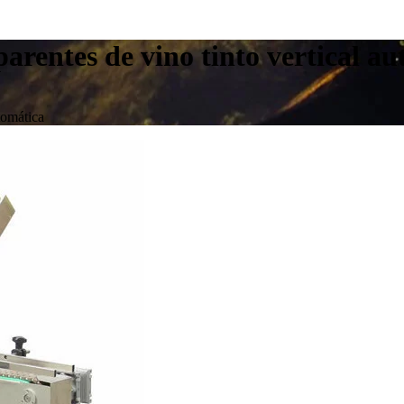
arentes de vino tinto vertical a
tomática