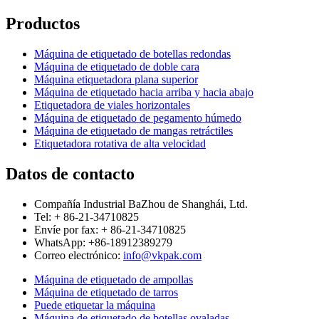
Productos
Máquina de etiquetado de botellas redondas
Máquina de etiquetado de doble cara
Máquina etiquetadora plana superior
Máquina de etiquetado hacia arriba y hacia abajo
Etiquetadora de viales horizontales
Máquina de etiquetado de pegamento húmedo
Máquina de etiquetado de mangas retráctiles
Etiquetadora rotativa de alta velocidad
Datos de contacto
Compañía Industrial BaZhou de Shanghái, Ltd.
Tel: + 86-21-34710825
Envíe por fax: + 86-21-34710825
WhatsApp: +86-18912389279
Correo electrónico:
info@vkpak.com
Máquina de etiquetado de ampollas
Máquina de etiquetado de tarros
Puede etiquetar la máquina
Máquina de etiquetado de botellas ovaladas