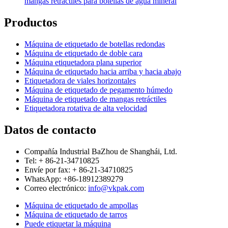
mangas retráctiles para botellas de agua mineral
Productos
Máquina de etiquetado de botellas redondas
Máquina de etiquetado de doble cara
Máquina etiquetadora plana superior
Máquina de etiquetado hacia arriba y hacia abajo
Etiquetadora de viales horizontales
Máquina de etiquetado de pegamento húmedo
Máquina de etiquetado de mangas retráctiles
Etiquetadora rotativa de alta velocidad
Datos de contacto
Compañía Industrial BaZhou de Shanghái, Ltd.
Tel: + 86-21-34710825
Envíe por fax: + 86-21-34710825
WhatsApp: +86-18912389279
Correo electrónico:
info@vkpak.com
Máquina de etiquetado de ampollas
Máquina de etiquetado de tarros
Puede etiquetar la máquina