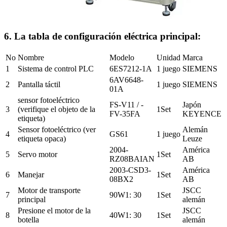
6. La tabla de configuración eléctrica principal:
No
Nombre
Modelo
Unidad
Marca
1
Sistema de control PLC
6ES7212-1A
1 juego
SIEMENS
6AV6648-
2
Pantalla táctil
1 juego
SIEMENS
01A
sensor fotoeléctrico
FS-V11 / -
Japón
3
(verifique el objeto de la
1Set
FV-35FA
KEYENCE
etiqueta)
Sensor fotoeléctrico (ver
Alemán
4
GS61
1 juego
etiqueta opaca)
Leuze
2004-
América
5
Servo motor
1Set
RZ08BAIAN
AB
2003-CSD3-
América
6
Manejar
1Set
08BX2
AB
Motor de transporte
JSCC
7
90W1: 30
1Set
principal
alemán
Presione el motor de la
JSCC
8
40W1: 30
1Set
botella
alemán