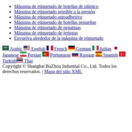
Máquina de etiquetado de botellas de plástico
Máquina de etiquetado sensible a la presión
Máquina de etiquetado autoadhesivo
Máquina de etiquetado de botellas pequeñas
Máquina de etiquetado de pegatinas
Máquina de etiquetado de jeringas
Envuelva alrededor de la máquina de etiquetado
Arabic
English
French
German
Italian
Japanese
Persian
Portuguese
Russian
Spanish
Turkish
Thai
Copyright © Shanghai BaZhou Industrial Co., Ltd. Todos los
derechos reservados. |
Mapa del sitio XML