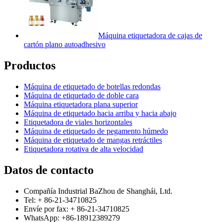
Máquina etiquetadora de cajas de
cartón plano autoadhesivo
Productos
Máquina de etiquetado de botellas redondas
Máquina de etiquetado de doble cara
Máquina etiquetadora plana superior
Máquina de etiquetado hacia arriba y hacia abajo
Etiquetadora de viales horizontales
Máquina de etiquetado de pegamento húmedo
Máquina de etiquetado de mangas retráctiles
Etiquetadora rotativa de alta velocidad
Datos de contacto
Compañía Industrial BaZhou de Shanghái, Ltd.
Tel: + 86-21-34710825
Envíe por fax: + 86-21-34710825
WhatsApp: +86-18912389279