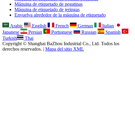
Máquina de etiquetado de pegatinas
Máquina de etiquetado de jeringas
Envuelva alrededor de la máquina de etiquetado
Arabic
English
French
German
Italian
Japanese
Persian
Portuguese
Russian
Spanish
Turkish
Thai
Copyright © Shanghai BaZhou Industrial Co., Ltd. Todos los
derechos reservados. |
Mapa del sitio XML