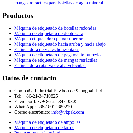
mangas retráctiles para botellas de agua mineral
Productos
Máquina de etiquetado de botellas redondas
Máquina de etiquetado de doble cara
Máquina etiquetadora plana superior
Máquina de etiquetado hacia arriba y hacia abajo
Etiquetadora de viales horizontales
Máquina de etiquetado de pegamento húmedo
Máquina de etiquetado de mangas retráctiles
Etiquetadora rotativa de alta velocidad
Datos de contacto
Compañía Industrial BaZhou de Shanghái, Ltd.
Tel: + 86-21-34710825
Envíe por fax: + 86-21-34710825
WhatsApp: +86-18912389279
Correo electrónico:
info@vkpak.com
Máquina de etiquetado de ampollas
Máquina de etiquetado de tarros
Puede etiquetar la máquina