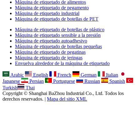
Máquina de etiquetado de alimentos
Máquina de etiquetado de pegamento
Máquina de etiquetado industrial
Máquina de etiquetado de botellas de PET
Máquina de etiquetado de botellas de plástico
Máquina de etiquetado sensible a la presión
Máquina de etiquetado autoadhesivo
Máquina de etiquetado de botellas pequeñas
Máquina de etiquetado de pegatinas
Máquina de etiquetado de jeringas
Envuelva alrededor de la máquina de etiquetado
Arabic
English
French
German
Italian
Japanese
Persian
Portuguese
Russian
Spanish
Turkish
Thai
Copyright © Shanghai BaZhou Industrial Co., Ltd. Todos los
derechos reservados. |
Mapa del sitio XML