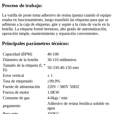
Proceso de trabajo:
La varilla de poste toma adhesivo de resina (pasta) cuando el equipo
estaba en funcionamiento, luego transfirió las etiquetas para que se
adhieran a la caja de etiquetas, gire y aspire a la cinta de vacío en la
botella. La etiqueta formó hermoso, alto grado de automatización,
operación simple, mantenimiento y reparación convenientes.
Principales parámetros técnicos:
Capacidad (BPM)
40-100
Diámetro de la botella
30-110 milímetros
Tamaño de la etiqueta (L *
50-330-40-150 mm
H)
Error vertical
± 1
Tasa de etiquetado
≥99,9%
Fuente de alimentación
220V / 380V 50HZ
Fuerza de motor
1.0KW
Consumo de gas
4-6kgs / min
Adhesivo de resina fenólica soluble en
pegamento
agua
Peso neto
450KG