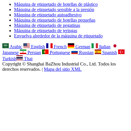
Máquina de etiquetado de botellas de plástico
Máquina de etiquetado sensible a la presión
Máquina de etiquetado autoadhesivo
Máquina de etiquetado de botellas pequeñas
Máquina de etiquetado de pegatinas
Máquina de etiquetado de jeringas
Envuelva alrededor de la máquina de etiquetado
Arabic
English
French
German
Italian
Japanese
Persian
Portuguese
Russian
Spanish
Turkish
Thai
Copyright © Shanghai BaZhou Industrial Co., Ltd. Todos los
derechos reservados. |
Mapa del sitio XML