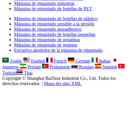
Máquina de etiquetado industrial
Máquina de etiquetado de botellas de PET
Máquina de etiquetado de botellas de plástico
Máquina de etiquetado sensible a la presión
Máquina de etiquetado autoadhesivo
Máquina de etiquetado de botellas pequeñas
Máquina de etiquetado de pegatinas
Máquina de etiquetado de jeringas
Envuelva alrededor de la máquina de etiquetado
Arabic
English
French
German
Italian
Japanese
Persian
Portuguese
Russian
Spanish
Turkish
Thai
Copyright © Shanghai BaZhou Industrial Co., Ltd. Todos los
derechos reservados. |
Mapa del sitio XML