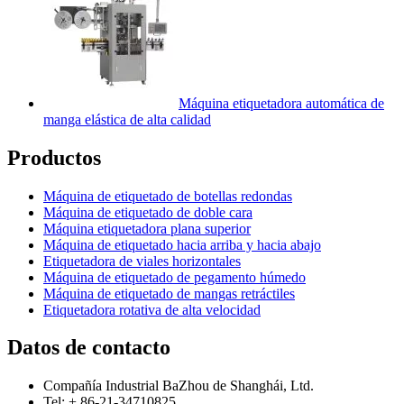
Máquina etiquetadora automática de
manga elástica de alta calidad
Productos
Máquina de etiquetado de botellas redondas
Máquina de etiquetado de doble cara
Máquina etiquetadora plana superior
Máquina de etiquetado hacia arriba y hacia abajo
Etiquetadora de viales horizontales
Máquina de etiquetado de pegamento húmedo
Máquina de etiquetado de mangas retráctiles
Etiquetadora rotativa de alta velocidad
Datos de contacto
Compañía Industrial BaZhou de Shanghái, Ltd.
Tel: + 86-21-34710825