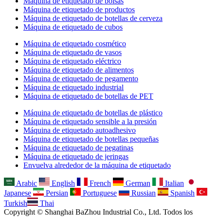
Máquina de etiquetado de bolsas
Máquina de etiquetado de productos
Máquina de etiquetado de botellas de cerveza
Máquina de etiquetado de cubos
Máquina de etiquetado cosmético
Máquina de etiquetado de vasos
Máquina de etiquetado eléctrico
Máquina de etiquetado de alimentos
Máquina de etiquetado de pegamento
Máquina de etiquetado industrial
Máquina de etiquetado de botellas de PET
Máquina de etiquetado de botellas de plástico
Máquina de etiquetado sensible a la presión
Máquina de etiquetado autoadhesivo
Máquina de etiquetado de botellas pequeñas
Máquina de etiquetado de pegatinas
Máquina de etiquetado de jeringas
Envuelva alrededor de la máquina de etiquetado
Arabic
English
French
German
Italian
Japanese
Persian
Portuguese
Russian
Spanish
Turkish
Thai
Copyright © Shanghai BaZhou Industrial Co., Ltd. Todos los