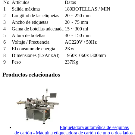
No.
Artículos
Datos
1
Salida máxima
180BOTELLAS / MIN
2
Longitud de las etiquetas
20 ~ 250 mm
3
Ancho de etiquetas
20 ~ 75 mm
4
Gama de botellas adecuada
15 ~ 300 ml
5
Altura de botellas
30 ~ 150 mm
6
Voltaje / Frecuencia
AC220V / 50Hz
7
El consumo de energía
2Kw
8
Dimensiones (LxAnxAl)
1950x1060x1300mm
9
Peso
237Kg
Productos relacionados
Etiquetadora automática de esquinas
de cartón - Máquina etiquetadora de cartón de uno o dos lados